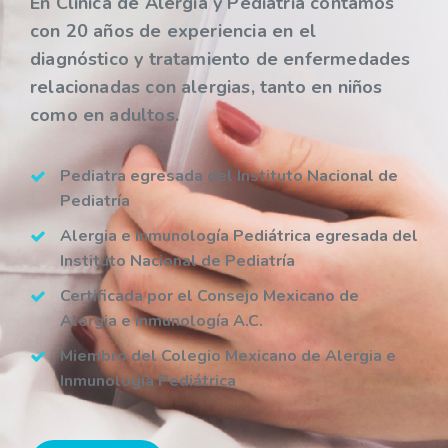
En Clínica de Alergia y Pediatría contamos
con 20 años de experiencia en el
diagnóstico y tratamiento de enfermedades
relacionadas con alergias, tanto en niños
como en adultos.
Pediatra egresada del Instituto Nacional de
Pediatría
Alergia e Inmunología Pediátrica egresada del
Instituto Nacional de Pediatría
Certificada por el Consejo Mexicano de
Alergia e Inmunología A.C.
Miembro del Colegio Mexicano de Alergia e
Inmunología Pediátrica