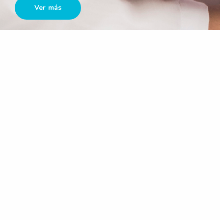
Ver más
¿Qué es una alergia?
¿Cómo se realiza su diagnóstico?
¿En qué consiste su tratamiento?
¿Cuál es su duración?
Preguntas Frecuentes
¿Qué es una alergia?